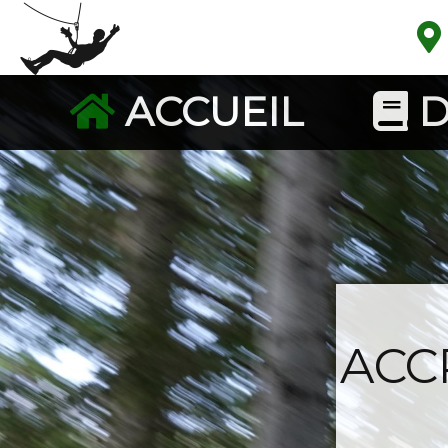
ACCUEIL
D
ACC